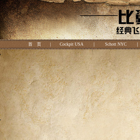
首 页
|
Cockpit USA
｜
Schott NYC